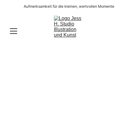
Aufmerksamkeit für die kleinen, wertvollen Momente
Live Art
Insights and stories that bring the pulse of 
live art to your screen