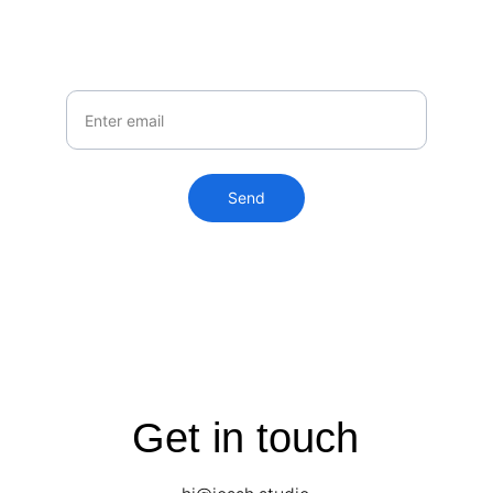
Stay inspired with live art stories
Your Email
Send
Get in touch