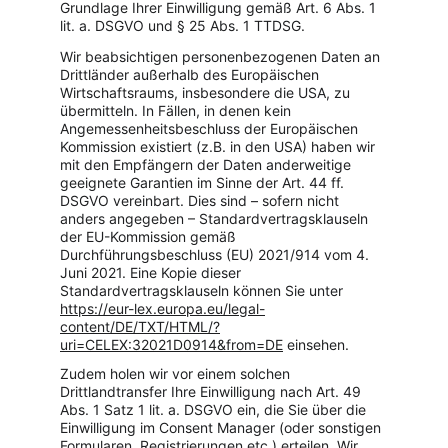
Grundlage Ihrer Einwilligung gemäß Art. 6 Abs. 1 
lit. a. DSGVO und § 25 Abs. 1 TTDSG.
Wir beabsichtigen personenbezogenen Daten an 
Drittländer außerhalb des Europäischen 
Wirtschaftsraums, insbesondere die USA, zu 
übermitteln. In Fällen, in denen kein 
Angemessenheitsbeschluss der Europäischen 
Kommission existiert (z.B. in den USA) haben wir 
mit den Empfängern der Daten anderweitige 
geeignete Garantien im Sinne der Art. 44 ff. 
DSGVO vereinbart. Dies sind – sofern nicht 
anders angegeben – Standardvertragsklauseln 
der EU-Kommission gemäß 
Durchführungsbeschluss (EU) 2021/914 vom 4. 
Juni 2021. Eine Kopie dieser 
Standardvertragsklauseln können Sie unter 
https://eur-lex.europa.eu/legal-
content/DE/TXT/HTML/?
uri=CELEX:32021D0914&from=DE
 einsehen.
Zudem holen wir vor einem solchen 
Drittlandtransfer Ihre Einwilligung nach Art. 49 
Abs. 1 Satz 1 lit. a. DSGVO ein, die Sie über die 
Einwilligung im Consent Manager (oder sonstigen 
Formularen, Registrierungen etc.) erteilen. Wir 